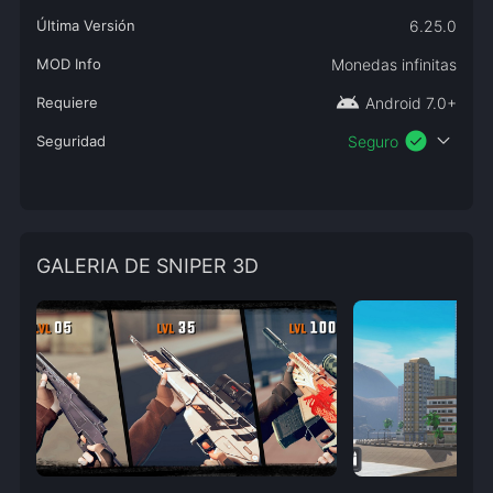
Última Versión
6.25.0
MOD Info
Monedas infinitas
android
Requiere
Android 7.0+
check_circle
expand_more
Seguridad
Seguro
GALERIA DE SNIPER 3D