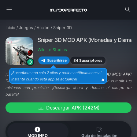
menu
search
Inicio
/
Juegos
/
Acción
/
Sniper 3D
Sniper 3D MOD APK (Monedas y Diamantes
Wildlife Studios
84 Suscriptores
Suscribirse
¡Suscríbete con solo 2 clics y recibe notificaciones al
¡Conviértete en el francotirador definitivo con
Sniper 3D MOD APK
!
×
instante cuando esta app se actualice!
Desbloquea armas avanzadas y recursos ilimitados para cumplir tus
misiones con precisión. ¡Descarga ahora y domina el campo de
batalla!
download
Descargar APK (242M)
info
install_desktop
MOD INFO
Guía de Instalación