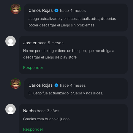
verified
Carlos Rojas
hace 4 meses
Juego actualizado y enlaces actualizados, deberías
poder descargar el juego sin problemas
Jasser
hace 5 meses
No me permite jugar tiene un bloqueo, qué me obliga a
descargar el juego de play store
Responder
verified
Carlos Rojas
hace 4 meses
El juego fue actualizado, prueba y nos dices.
Nacho
hace 2 años
Gracias esta bueno el juego
Responder