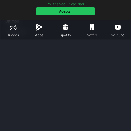
Clash Royale (Todo desbloqueado)
Politicas de Privacidad
.
Todos los Juegos y Apps
Aceptar
Ultimos
Frozen City
Juegos
Apps
Spotify
Netflix
Youtube
Loot Heroes
Infantry Attack
My First Summer Car: Mechanic
Project Entropy
Vikingard
Trending
Stumble Guys
Deezer Music Player
Wattpad
YouTube