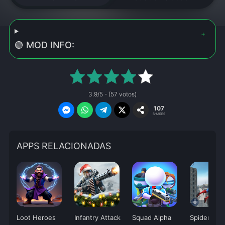
🟢 MOD INFO:
3.9/5 - (57 votos)
107
SHARES
APPS RELACIONADAS
Loot Heroes
Infantry Attack
Squad Alpha
Spider Figh